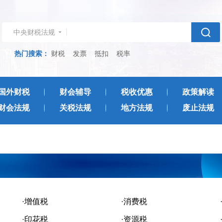
中央财税法规
热门搜索：
财税
发票
抵扣
税率
国外财税
财会辅导
税收优惠
政策解读
财会法规
关税法规
地方法规
废止法规
·增值税
·消费税
·印花税
·资源税