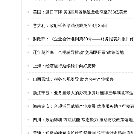
美国：进口下降 美国6月贸易逆差收窄至733亿美元
​意大利：政府延长柴油税减免至8月25日
​财政部：《企业会计准则第30号——财务报表列报》
辽宁葫芦岛：合规辅导推动“交易即开票”政策落地
上海：经济运行延续稳中向好态势
山西晋城：税务合规引导 助力乡村产业振兴
浙江宁波：业务量最大的办税服务厅连续三年满意率达9
海南定安：合规辅导赋能产业发展 优质服务助企行稳
四川：政治铸魂 方法赋能 常态聚力 推动财税政策落地
天津：积极构建精准长效监督机制 筑牢审计市场秩序