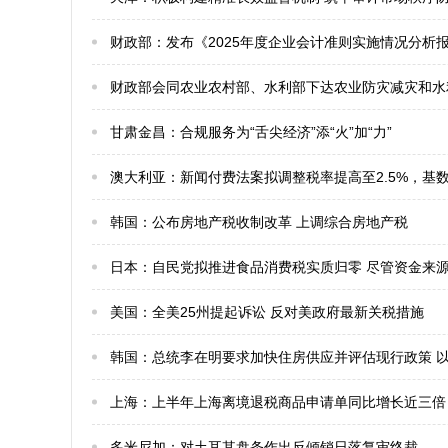
财政部：发布《2025年度企业会计准则实施情况分析
财政部会同农业农村部、水利部下达农业防灾减灾和水利
甘肃金昌：合规服务为“舌尖经济”添“火”加“力”
​澳大利亚：新闻付费法案拟调整税率提高至2.5%，基数
​韩国：公布房地产税收制改革 上调综合房地产税
​日本：自民党拟推进食品消费税实质归零 尽管资金来
美国：​全美25州提起诉讼 反对美政府最新关税措施
​韩国：总统李在明要求加快住房供应并评估现行政策 
​上海：上半年上海离境退税商品申请单同比增长近三倍
​多米尼加：对土耳其盘条作出反倾销日落复审终裁