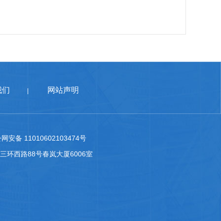
我们
网站声明
|
网安备 11010602103474号
台区南三环西路88号春岚大厦6006室